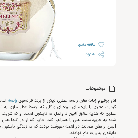
رژ لب
خشک
روغن صورت
ضد ریزش مو
رژ گونه
محصولات اس او اس SOS
افتر سان
رژ لب مایع
رنگ شده 
کرم مرطوب کننده و آبرسان
هایلایتر
ضد آفتاب صورت
کرم دست 
کرم روز
تثبیت کننده
تقویت کننده مژه و ابرو
کرم پا
کرم شب
علاقه مندی
کرم دور چشم
اشتراک
توضیحات
ادو پرفیوم زنانه هلن رانسه عطری نیش از برند فرانسوی
رانسه
گردید، عطری با رایحه ای میوه ای و گلی که توسط عطر سازی به نام
عطری که هدیه عشق آلبین د واسل به ناپلئون است. او که شریک ع
شده به جزیره سنت هلن را همراهی کند، جایی که او در آنجا هلن را 
آلبین و هلن همانند دو اشعه خورشید بودند که به زندگی ناپلئون ن
ناپلئون بناپارت نام نهادند.