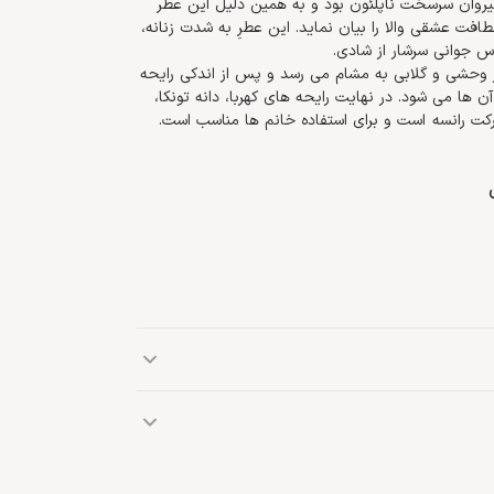
 پیروان سرسخت ناپلئون بود و به همین دلیل این عطر
افت عشقی والا را بیان نماید. این عطرِ به شدت زنانه،
س جوانی سرشار از شادی.
ر وحشی و گلابی به مشام می رسد و پس از اندکی رایحه
 ها می شود. در نهایت رایحه های کهربا، دانه تونکا،
لفل صورتی، دانه تونکا، گلابی، مگنولیا، شکوفه درخت هلو،
نسه در گراس (فرانسه) در قرن هفدهم به‌عنوان کارگاه
 تبدیل به یک خانه عطر گردید. فرانسوا رانسه که به‌عنوان طراح رسمی عطر