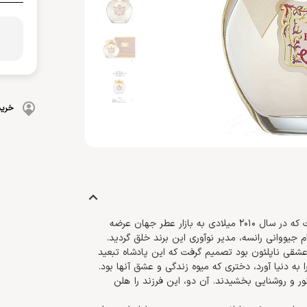
بهداشت دهان و دندان
 بدن
ضد گره
و آسیب دیده
شامپو بچه
مسواک
و ناخن
محافظت کننده
کرم، بالم، لوسیون کودک
خمیردندان
کنترل کننده چربی
پوشک بچه
خرید
است که در سال 2010 میلادی به بازار عطر جهان عرضه
 جیووانی رانسه، مدیر نوآوری این برند خلق گردید.
شقی ناپلئون بود تصمیم گرفت که این پادشاه تبعید
به دنیا آورد، دختری که میوه زندگی و عشق آنها بود.
ور و روشنایی بخشیدند. آن دو، این فرزند را هلن