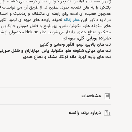
ژان رانسه، پسر فرانسوا که پدر خود را بسیار دوست می داشت، از
باشکوه را به هلن تقدیم نمود، عطری که از طریق آن می توانست لط
همچون قصیده ای است برای رابطه ای عاشقانه و رمانتیک و احسا
در لایه بالایی این
عطر زنانه
لطیف، رایحه های میوه ای لیمو، انگو
های شکوفه هلو، مگنولیا، یاس، بهارنارنج و فلفل صورتی جایگزین آن
مشک و نعناع هندی پایدار می شوند. عطر Helene محصولی از شرکت رانسه است و برای استفاده خانم ها مناسب است.
خانواده بویایی: گلی، میوه ای
نت های بالایی: لیمو، انگور وحشی و گلابی
نت های میانی: شکوفه هلو، مگنولیا، یاس، بهارنارنج و فلفل صورتی
نت های پایه: کهربا، دانه تونکا، مشک و نعناع هندی
مشخصات
گروه بویایی:
گلی، میوه ای
درباره برند: رانسه
نت اصلی:
رازیانه، نعناع هندی، بهارنارنج، مشک، یاس، لیمو، عنبر (کهربا)، ف
رانسه یک خانه عطر با پیشینه‌ای خاص است.این برند توسط لویی را
انگور وحشی
دستکش سازی تأسیس شد و از سال 1795