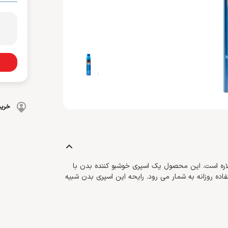
بهداشت دهان و دندان
 بدن
ضد گره
و آسیب دیده
شامپو بچه
مسواک
و ناخن
محافظت کننده
کرم، بالم، لوسیون کودک
خمیردندان
کنترل کننده چربی
پوشک بچه
خرید
سکلاره است. این محصول یک اسپری خوشبو کننده بدن با
ده روزانه به شمار می رود. رایحه این اسپری بدن شبیه