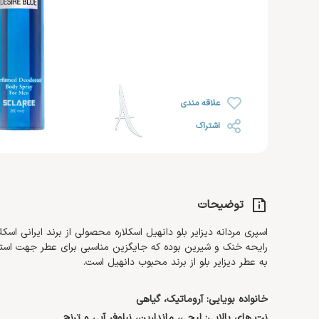
رژ لب
خشک
روغن صورت
ضد ریزش مو
رژ گونه
محصولات اس او اس SOS
افتر سان
رژ لب مایع
رنگ شده 
کرم مرطوب کننده و آبرسان
هایلایتر
ضد آفتاب صورت
کرم دست 
کرم روز
تثبیت کننده
تقویت کننده مژه و ابرو
کرم پا
کرم شب
علاقه مندی
کرم دور چشم
اشتراک
توضیحات
اسپری مردانه دیزایر بلو دانهیل اسکلاره محصولی از برند ایرانی ا
رایحه خنک و شیرین بوده که جایگزین مناسبی برای عطر جهت استفا
به عطر دیزایر بلو از برند محبوب دانهیل است.
خانواده بویایی: آروماتیک، گیاهی
نت های بالایی: لیچی، ماندارین، نیلوفر آبی و ترنج