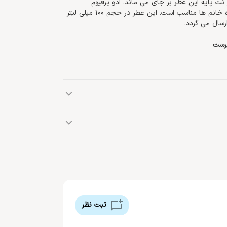
 نت پایه این عطر بر جای می ماند. ادو پرفیوم
Amethyst Exquise محصولی از شرکت لالیک است و برای استفاده خانم ها مناسب است. این عطر در حجم 100 میلی لیتر
رسال می گردد.
پرست
دل، گاردنیا، ارکیده، تمشک، انگور فرنگی سیاه
 رِنه لالیک، جواهرساز و استاد سفالگری تأسیس شد.در دوره آرنووُ، لالیک
را از ساخت جواهرات، به طراحی شیشه معطوف ساخت و در
ثبت نظر