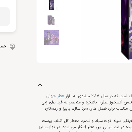
بهداشت دهان و دندان
 بدن
ضد گره
و آسیب دیده
شامپو بچه
مسواک
و ناخن
محافظت کننده
کرم، بالم، لوسیون کودک
خمیردندان
کنترل کننده چربی
پوشک بچه
خرید
ک
است که در سال 2017 میلادی به بازار
عطر
جهان
یتیس اکسکیوز عطری باشکوه و منحصر به فرد برای زنی
رین مناسب برای فصل های سرد سال، پاییز و زمستان
 فرنگی سیاه، توت سیاه و شمیم معطر گل آفتاب پرست
یده در نت میانی این عطر آشکار می شود. در نهایت نیز