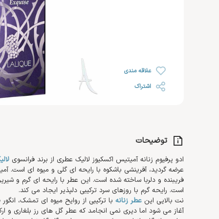
رژ لب
خشک
روغن صورت
ضد ریزش مو
رژ گونه
محصولات اس او اس SOS
افتر سان
رژ لب مایع
رنگ شده 
کرم مرطوب کننده و آبرسان
هایلایتر
ضد آفتاب صورت
کرم دست 
کرم روز
تثبیت کننده
تقویت کننده مژه و ابرو
کرم پا
کرم شب
علاقه مندی
کرم دور چشم
اشتراک
توضیحات
ادو پرفیوم زنانه آمیتیس اکسکیوز لالیک عطری از برند فرانسوی
لالی
عرضه گردید، آفرینشی باشکوه با رایحه ای گلی و میوه ای است. آم
فریبنده و دلربا ساخته شده است. این عطر با رایحه ای گرم و شی
است. رایحه گرم با روزهای سرد ترکیبی دلپذیر ایجاد می کند.
نت بالایی این
عطر زنانه
با ترکیبی از روایح میوه ای تمشک، انگور
آغاز می شود اما دیری نمی انجامد که عطر گل های رز بلغاری و ارک