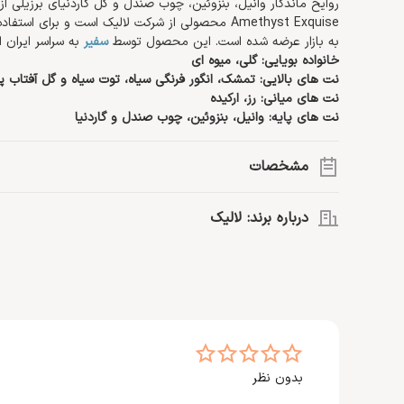
روایح ماندگار وانیل، بنزوئین، چوب صندل و گل گاردنیای برزیلی از
به بازار عرضه شده است. این محصول توسط
سفیر
به سراسر ایران ا
خانواده بویایی: گلی، میوه ای
نت های بالایی: تمشک، انگور فرنگی سیاه، توت سیاه و گل آفتاب 
نت های میانی: رز، ارکیده
نت های پایه: وانیل، بنزوئین، چوب صندل و گاردنیا
مشخصات
گروه بویایی:
گلی، میوه ای
درباره برند: لالیک
نت اصلی:
توت سیاه، گل آفتاب پرست، رز، بنزوئین، وانیل، چوب صن
حجم:
100 میلی لیتر
برند فرانسوی لالیک در سال 1888 میلادی، توسط
سال ساخت:
2017
به‌عنوان یکی از شناخته‌شده‌ترین جواهرسازان، تمرکز اصلی خود 
این زمینه به موفقیت‌های بیشتری نیز دست پیدا کرد.
نوع رایحه:
شیرین، گرم
>>اطلاعات بیشتر درباره
لالیک
غلظت:
ادو پرفیوم
جنسیت:
خانم ها
مناسب موقعیت:
روزمره، فضای کاری، مهمانی، قرارهای رمانتیک
بدون نظر