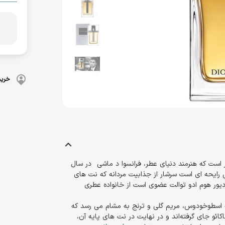
بهداشت دهان و دندان
 بدن
ضد گره
و آسیب دیده
شامپو بچه
مسواک
و ناخن
محافظت کننده
کرم، بالم، لوسیون کودک
خمیردندان
کنترل کننده چربی
پوشک بچه
خرید
 است که هنرمند دنیای عطر، فرانسوا د
ماشی
در سال
اشی رایحه ای است سرشار از جذابیت مردانه که نت های
 دیور هوم ادو توالت عضوی است از خانواده عطری
نه اسطوخودوس، مریم گلی و ترنج به مشام می رسد که
کائو جای گرفته‌اند و در نهایت در نت های پایه آن،