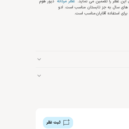
 این عطر را تضمین می نماید.
عطر مردانه
دیور هوم
ل های سال به جز تابستان مناسب است.
ادو
رای استفاده آقایان
مناسب است.
کهربا)، اسطوخودوس، کاکائو
 طراحی فرانسوی به نام کریستین دیور تأسیس شد. کریستیَن پس از
خدمت در طول جنگ جهانی دوم، خانه مد دیور را تأسیس کرد. در سال 1957 میلادی، کریستین دیور دیده از جهان فرو
ز و لوکس ادامه داد.
ثبت نظر