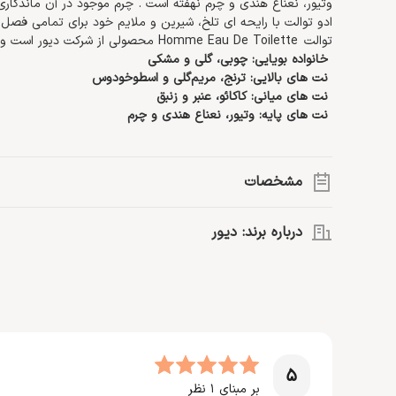
وتیور، نعناع هندی و چرم نهفته است
.
چرم موجود در آن ماندگاری
ادو توالت با رایحه ای تلخ، شیرین و ملایم خود برای تمامی فص
توالت
Homme Eau De Toilette
محصولی از شرکت دیور است و ب
خانواده بویایی: چوبی، گلی و مشکی
نت های بالایی: ترنج، مریم‌گلی و اسطوخودوس
نت های میانی: کاکائو، عنبر و زنبق
نت های پایه: وتیور، نعناع هندی و چرم
مشخصات
گروه بویایی:
چوبی، گلی، مشکی
درباره برند: دیور
نت اصلی:
نعناع هندی، وتیور، زنبق، چرم، مریم گلی، ترنج، عنبر (
حجم:
100 میلی لیتر
برند فرانسوی دیور در سال 1946 میلادی، توسط
سال ساخت:
2011
بست اما این کمپانی همچنان به تولید محصولات مد و زیبایی متمای
نوع رایحه:
شیرین، تلخ، ملایم
>> اطلاعات بیشتر درباره
دیور
غلظت:
ادو توالت
جنسیت:
آقایان
5
مناسب موقعیت:
روزمره، فضای کاری، مهمانی، قرارهای رمانتیک
بر مبنای
1
نظر