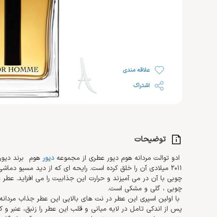
رژ لب
خشک
روغن صورت
ضد ریزش مو
رژ گونه
محصولات اس او اس SOS
افتر سان
رژ لب مایع
رنگ شده 
کرم مرطوب کننده و آبرسان
هایلایتر
ضد آفتاب صورت
کرم دست 
کرم روز
تثبیت کننده
تقویت کننده مژه و ابرو
کرم پا
کرم شب
علاقه مندی
کرم دور چشم
اشتراک
توضیحات
ادو توالت مردانه هوم دیور عطری از مجموعه
دیور
هوم
برند دیور
2011 میلادی آن را خلق کرده است. رایحه ای که از دید مسیو دم
چوبی با آن در می آمیزند و حرارت این جذابیت را می افزاید. عطر
چوبی
،
گلی و مشکی است.
با اولین اسپری این عطر در نت های بالایی این عطر جذاب مردا
پس از اندکی تامل در لایه میانی و قلب این عطر را زنبق، عنبر و کا