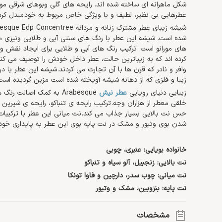
شکل ماهرانه ای ساخته شده اند. رایحه های گلی وبوهای شرقی موجود
عطرهایی بی نظیر، لطیف و با ویژگی خاص مربوط به خود مبدل کرد
شده است. شیشه این عطر با رنگ های سنتی آبی و طلایی ونیزی 
های مورانو است. ترکیب رنگ های آبی و طلایی برای ایجاد نقش و 
کرده اند که به زیباترین حالت، عطر داخل خودش را توصیف می کن
وافر و نادر که قرن ها با آن تجارت می کردند. شیشه این عطر با
زیبا و فلزی که از دهانه شیشه آویخته شده است مزین گردیده است
زیبایی دنیای رویایی
عطر نیش
Arabesque به کمک اصالت
خلقی معطر از هزاران وجه. ترکیب رایحه ی تنباکو، رایحه ی شیرین آ
حس نت بالایی بسیار جذاب می کند. نت میانی این عطر با ترکیبات
شدن بوی وتیور و مشک در نت پایه بوی این عطر به پایداری خود
خانواده بویایی: عنبری، چوبی
نت بالایی: زنجبیل، آلو سیاه و تنباکو
نت میانی: چوب سدر، دارچین و فاوا تونکا
نت پایه: بنزوبین، مشک و وتیور
مشخصات