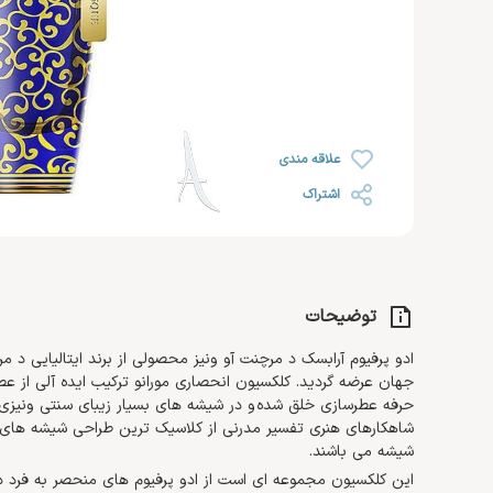
رژ لب
خشک
روغن صورت
ضد ریزش مو
رژ گونه
محصولات اس او اس SOS
افتر سان
رژ لب مایع
رنگ شده 
کرم مرطوب کننده و آبرسان
هایلایتر
ضد آفتاب صورت
کرم دست 
کرم روز
تثبیت کننده
تقویت کننده مژه و ابرو
کرم پا
کرم شب
علاقه مندی
کرم دور چشم
اشتراک
توضیحات
جهان عرضه گردید. کلکسیون انحصاری مورانو ترکیب ایده آلی از 
حرفه عطرسازی خلق شده و در شیشه های بسیار زیبای سنتی ونیزی ب
شاهکارهای هنری تفسیر مدرنی از کلاسیک ترین طراحی شیشه های مو
شیشه می باشند.
این کلکسیون مجموعه ای است از ادو پرفیوم های منحصر به فرد د