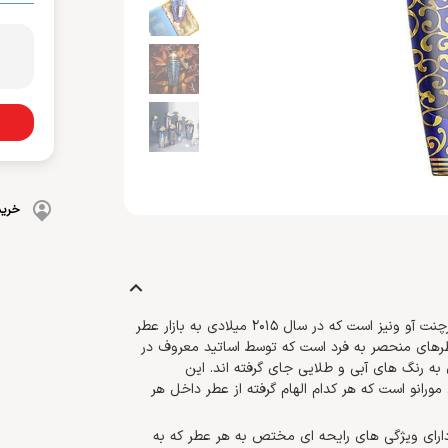
بهداشت دهان و دندان
 بدن
ضد گره
و آسیب دیده
شامپو بچه
مسواک
و ناخن
محافظت کننده
کرم، بالم، لوسیون کودک
خمیردندان
کنترل کننده چربی
پوشک بچه
خرید
ادو پرفیوم آرابسک د مرچنت آو ونیز محصولی از برند ایتالیایی د مرچنت آو ونیز است که در سال 2015 میلادی به بازار عطر
عطرهای منحصر به فرد است که توسط اساتید معروف در
ه رنگ های آبی و طلایی جای گرفته اند. این
رانو است که هر کدام الهام گرفته از عطر داخل هر
ارای ویژگی های رایحه ای مختص به هر عطر که به