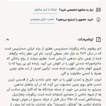
ارتباط با تیم مشاوره
نیاز به مشاوره تخصصی دارید؟
شعب دارای موجودی
خرید حضوری را ترجیح می‌دهید؟
توضیحات
ادو پرفیوم زنانه زیگورات مسترپیس عطری از برند ایرانی مسترپیس است
که در سال 2021 به بازار
عطر
معرفی گردید. نام این عطر زنانه برگرفته
شده از نوعی بنای مذهبی تاریخی است. عطری سرشار از روح زنانگی که
ماجراجویانه تمدنی کهن را در آغوش می گیرد. رایحه ای بی پروا که با
غروری الهام بخش تقویت شده است. ترکیبی اصیل از نت های چوبی
همراه با لمسی باطراوت و گلی.
ایران، تاریخ و تمدن کهنی را در خود جای داده و یکی از قدیمی ترین
تمدن های روی زمین محسوب می گردد که در آن بناهای مذهبی
بسیاری به چشم می خورد، از جمله عبادتگاه ها که اکثرا برای ساخت آن
ها از شیوه خاصی از معماری استفاده شده است. زیگورات چغازنبیل
پرستشگاهی است که 1250 سال قبل از میلاد مسیح در شوش توسط
پادشاه ایلامی ها "اونتاش ناپیریشا" برای خدایان بنا شد اما پیش از