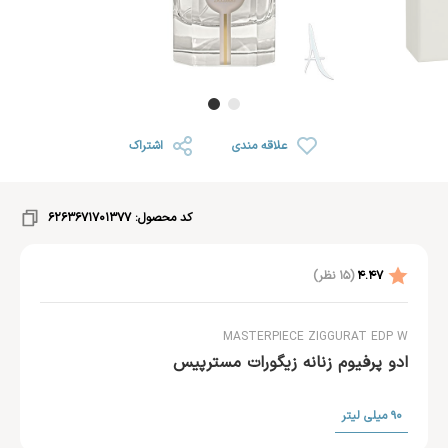
علاقه مندی
اشتراک
کد محصول:
6263671701377
4.47
(
15
نظر)
MASTERPIECE ZIGGURAT EDP W
ادو پرفیوم زنانه زیگورات مسترپیس
90 میلی لیتر