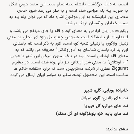
اتمام، به دلیل درگذشت پادشاه نیمه تمام ماند. این معبد هرمی شکل
به صورت پله پله طراحی شده است و به نظر می رسد شیوه خاص
معماری این نیایشگاه به این موضوع اشاره داد که می توان پله پله به
سمت خدایان و آسمان نزیک تر شد.
زیگورات در زبان ایلامی به معنای کوه و قله یا جای مرتفع می باشد و
استعاره ای از نیایشگاه است. همچنین چغازنبیل واژه ای محلی به معنی
زنبیل واژگون یا زنبیلی شبیه کوه است، لازم به ذکر است نام باستانی
این بنا نزد باستان شناسان به "دوراونتاش" معروف می باشد که به
معنای قله اونتاش است؛ البته در برخی متون میخی این شهر با عنوان
"ال اونتاش" به معنی شهر اونتاش نیز نام برده شده است. ادو پرفیوم
Ziggurat عطری از شرکت مسترپیس است که برای استفاده خانم ها
مناسب است. این محصول توسط سفیر به سراسر ایران ارسال می گردد.
خانواده بویایی: گلی، شیپر
نت های بالایی: آلوی میرابل
نت های میانی: گل فریزیا
نت های پایه: خزه بلوط(گونه ای گل سنگ)
بیشتر بدانید: