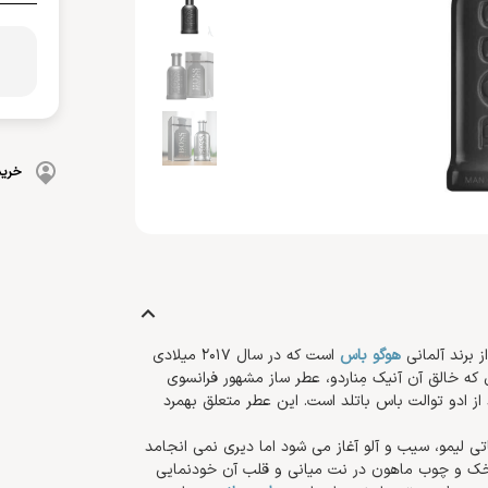
بهداشت دهان و دندان
 بدن
ضد گره
و آسیب دیده
شامپو بچه
مسواک
و ناخن
محافظت کننده
کرم، بالم، لوسیون کودک
خمیردندان
کنترل کننده چربی
پوشک بچه
خرید
 برند آلمانی
هوگو باس
است که در سال 2017 میلادی
که خالق آن آنیک مِناردو، عطر ساز مشهور فرانسوی
 ادو توالت باس باتلد است. این عطر متعلق بهمرد
تی لیمو، سیب و آلو آغاز می شود اما دیری نمی انجامد
 میخک و چوب ماهون در نت میانی و قلب آن خودنمایی