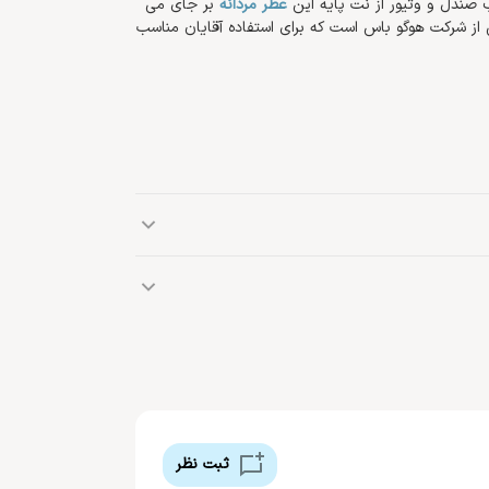
ب صندل و وتیور از نت پایه این
عطر مردانه
بر جای می
Boss Bottled Man of Today Edition محصولی از شرکت هوگو باس است که برای استفاده آقایان مناسب
ندل، چوب ماهون، آلو، سیب، سدر
برند آلمانی هوگو باس در سال 1924 میلادی، توسط طراحی آلمانی به نام هوگو فِردیناند باس تأسیس شد. در سال 1985
مردانه این برند بانام Boss No.1 روانه بازار عطر جهان شد و موفقیت آن، منجر به عرضه چندین عطر
ثبت نظر