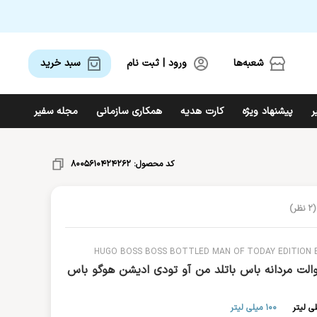
شعبه‌ها
ورود | ثبت نام
سبد خرید 
ر
پیشنهاد ویژه
کارت هدیه
همکاری سازمانی
مجله سفیر
گ
ل
م
ن
و
ه
ی
بهداشت جنسی
کد محصول:
8005610424262
محصولات اسپا و حمام
آرت دکو
ماسک پارچه‌ای
(
2
نظر)
آزارو
آمواج
ست بهداشتی
HUGO BOSS BOSS BOTTLED MAN OF TODAY EDITION 
والت مردانه باس باتلد من آو تودی ادیشن هوگو باس
100 میلی لیتر