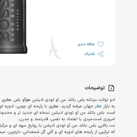
رژ لب
خشک
روغن صورت
ضد ریزش مو
رژ گونه
محصولات اس او اس SOS
افتر سان
رژ لب مایع
رنگ شده 
کرم مرطوب کننده و آبرسان
هایلایتر
ضد آفتاب صورت
کرم دست 
کرم روز
تثبیت کننده
تقویت کننده مژه و ابرو
کرم پا
کرم شب
علاقه مندی
کرم دور چشم
اشتراک
توضیحات
ادو توالت مردانه باس باتلد من آو تودی ادیشن هوگو باس عطری از
به بازار
عطر
جهان عرضه گردید، عطری با رایحه ای چوبی، ادویه ای 
است. باس باتلد من آو تودی ادیشن نسخه ای جدید تر و محدود از
امروزی است،مردی با اعتماد به نفس، قدرتمند و مدرن.
نت بالایی باس باتلد من آو تودی ادیشن با روایح میوه ای و مرکبا
که ترکیبی از رایحه های ادویه ای و گلیِ گل شمعدانی، دارچین،