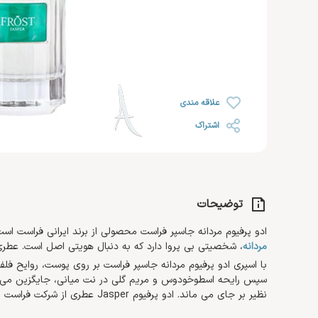
رژ لب
خشک
روغن صورت
ضد ریزش مو
رژ گونه
محصولات اس او اس SOS
افتر سان
رژ لب مایع
رنگ شده 
کرم مرطوب کننده و آبرسان
هایلایتر
ضد آفتاب صورت
کرم دست 
کرم روز
تثبیت کننده
تقویت کننده مژه و ابرو
کرم پا
کرم شب
علاقه مندی
کرم دور چشم
اشتراک
توضیحات
ادو پرفیوم مردانه جاسپر فراست محصولی از برند ایرانی فراست است که در سال 2021 به بازار عط
مردانه
، شخصیتی بی پروا دارد که به دنبال هویتی اصل است. عطر
با اسپری ادو پرفیوم مردانه جاسپر فراست بر روی پوست، روایح فل
سپس رایحه اسطوخودوس و مریم گلی در نت میانی، جایگزین می شو
نظیر بر جای می ماند. ادو پرفیوم Jasper عطری از شرکت فراست است و برای استفاده آقایان مناسب است.