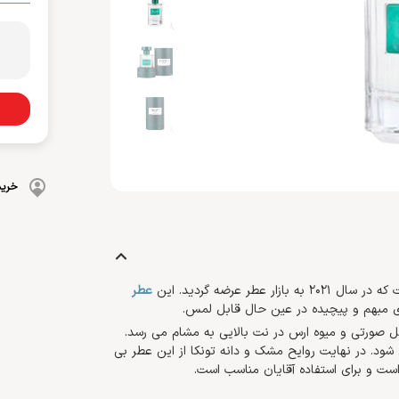
بهداشت دهان و دندان
 بدن
ضد گره
و آسیب دیده
شامپو بچه
مسواک
و ناخن
محافظت کننده
کرم، بالم، لوسیون کودک
خمیردندان
کنترل کننده چربی
پوشک بچه
خرید
ر عرضه گردید. این
عطر
ی مبهم و پیچیده در عین حال قابل لمس.
فل صورتی و میوه ارس در نت بالایی به مشام می رسد.
د. در نهایت روایح مشک و دانه تونکا از این عطر بی