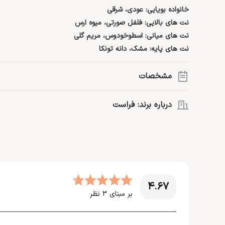
خانواده بویایی: عودی، شرقی
نت های بالایی: فلفل صورتی، میوه ارس
نت های میانی: اسطوخودوس، مریم گلی
نت های پایه: مشک، دانه تونکا
مشخصات
گروه بویایی:
شرقی
درباره برند: فراست
نت اصلی:
مشک، مریم گلی، فلفل صورتی، دانه تونکا، اسطوخودو
حجم:
100 میلی لیتر
یکی از اهداف اصلی برند فراست آن است که با تولید محصولات 
سال ساخت:
2021
افرادی را که آرزوی داشتن محصولی پر زرق و برق و اشرافی را در سر 
رایحه های پرطرفدار دنیا را برای طبقه متوسط جامعه امکان پذیر سا
نوع رایحه:
تلخ، گرم
>>اطلاعات بیشتر درباره
فراست
جنسیت:
آقایان
مناسب موقعیت:
فضای کاری، مهمانی، قرارهای رمانتیک
4.67
بر مبنای
3
نظر