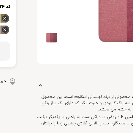
بهداشت دهان و دندان
کد
124
 بدن
ضد گره
و آسیب دیده
شامپو بچه
مسواک
و ناخن
محافظت کننده
کرم، بالم، لوسیون کودک
خمیردندان
کنترل کننده چربی
پوشک بچه
خرید
محصولی از برند لهستانی اینگلوت است. این محصول
سه رنگ کاربردی و حیرت انگیز که دارای یک تناژ رنگی
ان به چشم می بخشد.
رنگین کمانی حاوی ذرات درخشان غنی شده با ویتامین E و روغن تسوباکی است به راحتی با یکدیگر ترکیب
اندگاری بسیار بالایی آرایش چشمی زیبا را برایتان