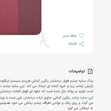
رژ لب
خشک
روغن صورت
ضد ریزش مو
رژ گونه
محصولات اس او اس SOS
افتر سان
رژ لب مایع
رنگ شده 
کرم مرطوب کننده و آبرسان
هایلایتر
ضد آفتاب صورت
کرم دست 
کرم روز
تثبیت کننده
تقویت کننده مژه و ابرو
کرم پا
کرم شب
علاقه مندی
کرم دور چشم
اشتراک
توضیحات
یدک سایه چشم فوق درخشان رنگین کمانی فریدم سیستم اینگلوت 
آرایش چشم زیبا و خیره کننده ای ایجاد می کند. این سایه چشم در 
است تولید و روانه بازار شده است که جلوه ای فوق العاده درخش
این
سایه چشم
می گردد و روی پلک و نواحی اطراف چشم پخش می شود همچنین با م
به ارمغان می آورد.