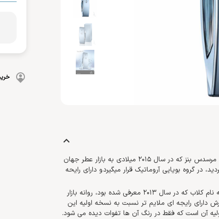
بهداشت دهان و دندان
 بدن
ضد گره
و آسیب دیده
شامپو بچه
مسواک
و ناخن
محافظت کننده
کرم، بالم، لوسیون کودک
خمیردندان
کنترل کننده چربی
پوشک بچه
خرید
ادو توالت مردانه کلاب فرش مرسدس بنز عطری است از برند آلمانی مرسدس بنز که در سال 2015 میلادی به بازار عطر جهان
، در گروه بویایی آروماتیک قرار میگیرد و دارای رایحه
کلاب فرش به همراه کلاب اکستریم، پس از عرضه نسخه اولیه آن به نام کلاب که در سال 2013 معرفی شده بود، روانه بازار
رش دارای رایجه ای ملایم تر نسبت به نسخه اولیه این
یه آن است که فقط در رنگ آن ها تفوات دیده می شود.