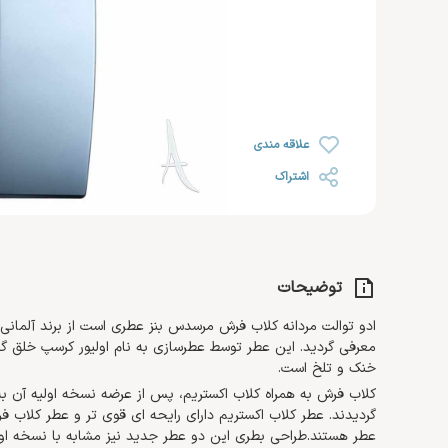
رژ لب
خشک
روغن صورت
ضد ریزش مو
رژ گونه
محصولات اس او اس SOS
افتر سان
رژ لب مایع
رنگ شده 
کرم مرطوب کننده و آبرسان
هایلایتر
ضد آفتاب صورت
کرم دست 
کرم روز
تثبیت کننده
تقویت کننده مژه و ابرو
کرم پا
کرم شب
علاقه مندی
کرم دور چشم
اشتراک
توضیحات
معرفی گردید. این عطر توسط عطرسازی به نام اولیور کرسپ خلق گردید
خنک و تلخ است.
گردیدند. عطر کلاب اکستریم دارای رایحه ای قوی تر و عطر کلاب ف
عطر هستند.طراحی بطری این دو عطر جدید نیز مشابه با نسخه اول