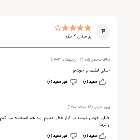
روانه بازار عطر جهان کرد.
نوع رایحه:
تلخ، خنک
>> اطلاعات بیشتر درباره
مرسدس بنز
غلظت:
ادو توالت
جنسیت:
آقایان
4
مناسب موقعیت:
روزمره، فضای کاری، ورزش، قرارهای رمانتیک
بر مبنای
2
نظر
سالار محسن زاده
(
۰۳ اردیبهشت ۱۴۰۳
)
خیلی لطیف و خوشبو
مفید (0)
غیر مفید (0)
پوریا خرمی
(
۱۸ خرداد ۱۴۰۰
)
خیلی خوش قیمته در کنار عطر اصلیم اینو هم استفاده می کنم
واترها
مفید (0)
غیر مفید (0)