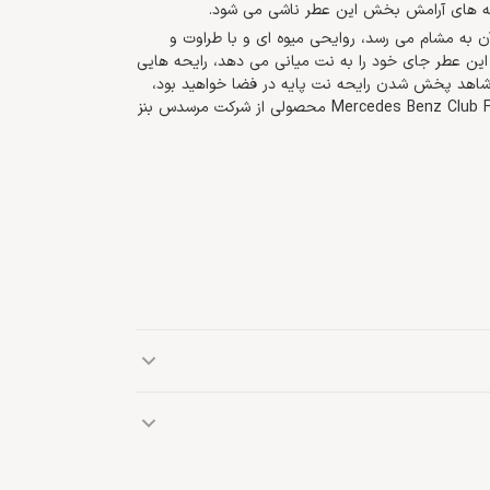
ایحه های آرامش بخش این عطر ناشی می شود.
 به مشام می رسد، روایحی میوه ای و با طراوت و
 این عطر جای خود را به نت میانی می دهد، رایحه هایی
 شاهد پخش شدن رایحه نت پایه در فضا خواهید بود،
روایح ازونیک و اغواکننده امبروکسان، مشک و سدر. ادو توالت Mercedes Benz Club Fresh محصولی از شرکت مرسدس بنز
، سدر
برند آلمانی مرسدس بنز، یک کمپانی مطرح بین‌المللی و فعال در صنعت خودروسازی است که در سال 1925 میلادی تأسیس
شد. مرسدس بنز در سال 2012 میلادی پس از ورود به حوزه عطرسازی، نخستین عطر خود را با نام Mercedes-Benz تولید و