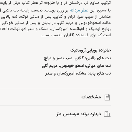
ترکیب ملایم تر، درخشان تر و با طراوت تر عطر کلاب فرش از ر
با اسپری این
عطر مردانه
بر روی پوست، نخست رایحه نت بالایی آن
متشکل از سیب سبز، ترنج و گلابی. پس از مدتی کوتاه، نت بالایی
مانند اسطوخودوس و مریم گلی. در پایان و پس از مدتی طولانی
است که برای استفاده آقایان مناسب است.
خانواده بویایی:آروماتیک
نت های بالایی: گلابی، سیب سبز و ترنج
نت های میانی: اسطو خودوس، مریم گلی
نت های پایه: مشک، امبروکسان و سدر
مشخصات
گروه بویایی:
آروماتیک
درباره برند: مرسدس بنز
نت اصلی:
مشک، مریم گلی، ترنج، گلابی، اسطوخودوس، سیب سبز
حجم:
100 میلی لیتر
سال ساخت:
2015