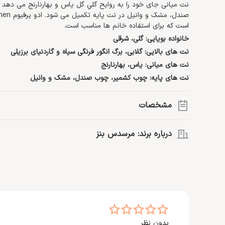
نت میانی جای خود را به روایح گلیِ گل یاس و بهارنارنج می دهد 
است که برای استفاده خانم ها مناسب است.
خانواده بویایی: گلی، شرقی
نت های بالایی: گلابی، برگ انگور فرنگی سیاه و گاردنیای برزیلی
نت های میانی: یاس، بهارنارنج
نت های پایه: چوب کشمیر، چوب صندل، مشک و وانیل
مشخصات
گروه بویایی:
شرقی، گلی
درباره برند: مرسدس بنز
نت اصلی:
بهارنارنج، مشک، یاس، وانیل، چوب کشمیر، چوب صندل، 
حجم:
90 میلی لیتر
سال ساخت:
2016
روانه بازار عطر جهان کرد.
نوع رایحه:
شیرین، گرم
>> اطلاعات بیشتر درباره
مرسدس بنز
غلظت:
ادو پرفیوم
جنسیت:
خانم ها
مناسب موقعیت:
روزمره، فضای کاری، مهمانی، قرارهای رمانتیک
بدون نظر