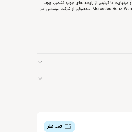
و درنهایت با ترکیبی از رایحه های چوب کشمیر، چوب
صندل، مشک و وانیل در نت پایه تکمیل می شود. ادو پرفیوم Mercedes Benz Women محصولی از شرکت مرسدس بنز
گلابی، گاردنیا
برند آلمانی مرسدس بنز، یک کمپانی مطرح بین‌المللی و فعال در صنعت خودروسازی است که در سال 1925 میلادی تأسیس
شد. مرسدس بنز در سال 2012 میلادی پس از ورود به حوزه عطرسازی، نخستین عطر خود را با نام Mercedes-Benz تولید و
ثبت نظر