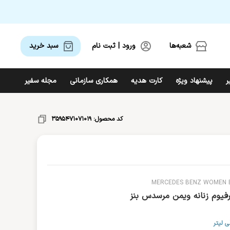
شعبه‌ها
ورود | ثبت نام
سبد خرید 
ر
پیشنهاد ویژه
کارت هدیه
همکاری سازمانی
مجله سفیر
گ
ل
م
ن
و
ه
ی
بهداشت جنسی
کد محصول:
3595471071019
محصولات اسپا و حمام
آرت دکو
ماسک پارچه‌ای
آزارو
آمواج
ست بهداشتی
MERCEDES BENZ WOMEN 
رفیوم زنانه ویمن مرسدس بنز