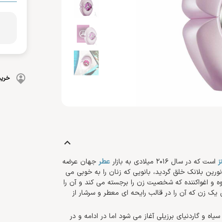
بهداشت دهان و دندان
 بدن
ضد گره
و آسیب دیده
شامپو بچه
مسواک
و ناخن
محافظت کننده
کرم، بالم، لوسیون کودک
خمیردندان
کنترل کننده چربی
پوشک بچه
خرید
ز
است که در سال 2016 میلادی به بازار
عطر
جهان عرضه
ورین بلانک خلق گردید، بانویی که زنان را به خوبی می
 و اغواکننده که شخصیت زن را برجسته می کند و آن را
 یک زن که آن را در قالب رایحه ای معطر و سرشار از
اه و گاردنیای برزیلی آغاز می شود اما در ادامه و در