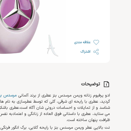
رژ لب
خشک
روغن صورت
ضد ریزش مو
رژ گونه
محصولات اس او اس SOS
افتر سان
رژ لب مایع
رنگ شده 
کرم مرطوب کننده و آبرسان
هایلایتر
ضد آفتاب صورت
کرم دست 
کرم روز
تثبیت کننده
تقویت کننده مژه و ابرو
کرم پا
کرم شب
علاقه مندی
کرم دور چشم
اشتراک
توضیحات
ادو پرفیوم زنانه ویمن مرسدس بنز عطری از برند آلمانی
مرسدس بن
گردید، عطری با رایحه ای شرقی، گلی که توسط عطرسازی به نام هان
شناسد و از تمایلات و احساسات درونی شان آگاه است.عطری باشکوه
می ستاید، عطری با داستانی فوق العاده از زنانگی و اعتمادبه نفس
ظرافت پنهان ساخته است.
نت بالایی عطر ویمن مرسدس بنز با رایحه گلابی، برگ انگور فرنگی سی