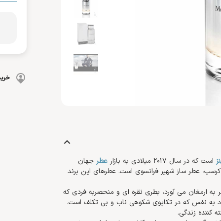
بهداشت دهان و دندان
 بدن
ضد گره
و آسیب دیده
شامپو بچه
مسواک
و ناخن
محافظت کننده
کرم، بالم، لوسیون کودک
خمیردندان
کنترل کننده چربی
پوشک بچه
خرید
ز
است که در سال 2017 میلادی به بازار
عطر
جهان
 کرسپ، عطر ساز شهیر فرانسوی است. عطرهای این برند
 به ارمغان می آورد، بطری نقره ای و منحصربه فردی که
اد به نفس که در تکاپوی شکوهی ناب و بی تکلف است.
ه کننده زندگی.