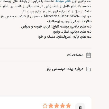
نت بالایی این
عطر مردانه
نخست با ترکیبی از رایحه های پوست نا
انجامد که عطر فلفل و علف وتیور در نت میانی و قلب این عطر خو
مشک و خزه از نت پایه این عطر بر جای می ماند.
ادو توالتMercedes Benz Silver محصولی از شرکت مرسدس بنز است و برای استفاده آقایان مناسب است.
خانواده بویایی: چوبی، آروماتیک
نت های بالایی: پوست نارنج، گریپ فروت و ریواس
نت های میانی: فلفل، وتیور
نت های پایه: امبروکسان، مشک و خزه
مشخصات
گروه بویایی:
آروماتیک، چوبی
درباره برند: مرسدس بنز
نت اصلی:
وتیور، گریپ فروت، مشک، فلفل، خزه، ریواس
حجم:
120 میلی لیتر
سال ساخت:
2017
روانه بازار عطر جهان کرد.
نوع رایحه:
تلخ، خنک
>> اطلاعات بیشتر درباره
مرسدس بنز
غلظت:
ادو توالت
جنسیت:
آقایان
4
مناسب موقعیت:
روزمره، فضای کاری، ورزش، مهمانی، قرارهای رما