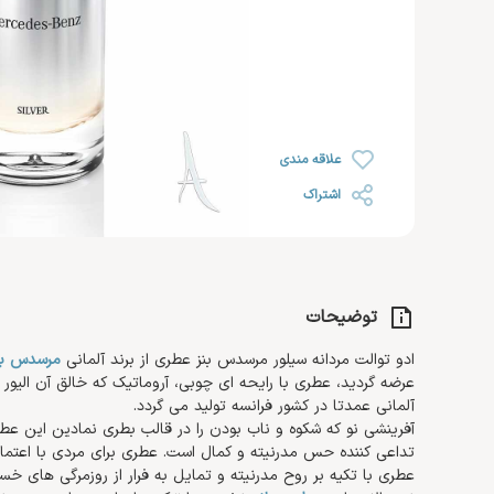
رژ لب
خشک
روغن صورت
ضد ریزش مو
رژ گونه
محصولات اس او اس SOS
افتر سان
رژ لب مایع
رنگ شده 
کرم مرطوب کننده و آبرسان
هایلایتر
ضد آفتاب صورت
کرم دست 
کرم روز
تثبیت کننده
تقویت کننده مژه و ابرو
کرم پا
کرم شب
علاقه مندی
کرم دور چشم
اشتراک
توضیحات
ادو توالت مردانه سیلور مرسدس بنز عطری از برند آلمانی
مرسدس بن
عرضه گردید، عطری با رایحه ای چوبی، آروماتیک که خالق آن الیور
آلمانی عمدتا در کشور فرانسه تولید می گردد.
آفرینشی نو که شکوه و ناب بودن را در قالب بطری نمادین این عطر
تداعی کننده حس مدرنیته و کمال است. عطری برای مردی با اعتم
عطری با تکیه بر روح مدرنیته و تمایل به فرار از روزمرگی های خست