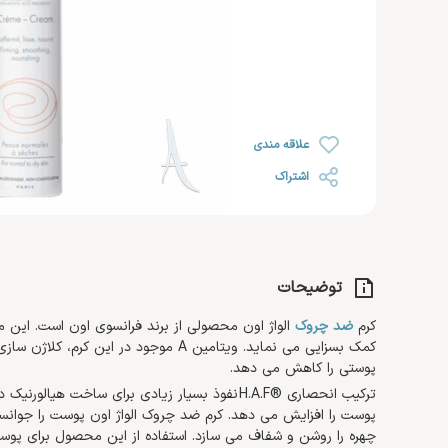
رژ لب
خشک
روغن صورت
ضد ریزش مو
رژ گونه
محصولات اس او اس SOS
افتر سان
رژ لب مایع
رنگ شده 
کرم مرطوب کننده و آبرسان
هایلایتر
ضد آفتاب صورت
کرم دست 
کرم روز
تثبیت کننده
تقویت کننده مژه و ابرو
کرم پا
کرم شب
علاقه مندی
کرم دور چشم
اشتراک
توضیحات
کرم
ضد چروک
الواژ اون محصولی از برند فرانسوی اون است. ای
کمک بسزایی می نماید. ویتامین A موجود د
پوستی را کاهش می دهد.
ترکیب انحصاری ®H.A.F نفوذ بسیار زیادی برای ساخت ه
پوست را افزایش می دهد. کرم ضد چروک الواژ اون پوست را جوانساز
چهره را روشن و شفاف می سازد. استفاده از این محصول برای پ