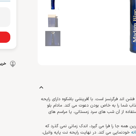
بهداشت دهان و دندان
 بدن
ضد گره
و آسیب دیده
شامپو بچه
مسواک
و ناخن
محافظت کننده
کرم، بالم، لوسیون کودک
خمیردندان
کنترل کننده چربی
پوشک بچه
خرید
 فشن اند فرگرنسز است. با آفرینشی باشکوه دارای رایحه
ذاب شما را به خاص بودن دعوت می کند. مادام بلو
استفاده از آن شب های سرد زمستانی، یا مراسم های
ن همه جا را فرا می گیرد، اندک زمانی نمی گذرد که
نه
خودنمایی می کند. در نهایت رایحه نت پایه وانیل،