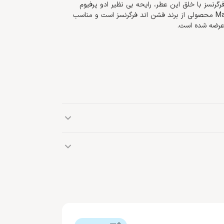
گرنسز با خلق این عطر، رایحه بی نظیر ادو پرفیوم
محبوب ادیکت دیور را باز آفرینی کرده است. ادو پرفیوم Madam Blue محصولی از برند فشن اند فرگرنسز است و مناسب
 چوب صندل، پرتقال ماندارین
برند فشن اند فرگرنسز یک برند فرانسوی نسبتا جدید می باشد که درسال 2014 تاسیس شد. تلاش اصلی این برند بر تولید
ر فروش روز دنیا می باشد.