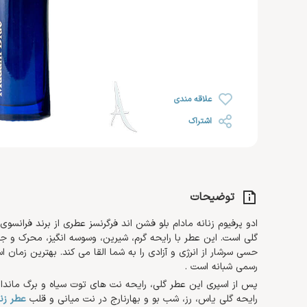
رژ لب
خشک
روغن صورت
ضد ریزش مو
رژ گونه
محصولات اس او اس SOS
افتر سان
رژ لب مایع
رنگ شده 
کرم مرطوب کننده و آبرسان
هایلایتر
ضد آفتاب صورت
کرم دست 
کرم روز
تثبیت کننده
تقویت کننده مژه و ابرو
کرم پا
کرم شب
علاقه مندی
کرم دور چشم
اشتراک
توضیحات
ادو پرفیوم زنانه مادام بلو فشن اند فرگرنسز عطری از برند فرانسوی
گلی است. این عطر با رایحه گرم، شیرین، وسوسه انگیز، محرک و ج
حسی سرشار از انرژی و آزادی را به شما القا می کند. بهترین زمان 
رسمی شبانه است .
پس از اسپری این عطر گلی، رایحه نت های توت سیاه و برگ مانداری
رایحه گلی یاس، رز، شب بو و بهارنارج در نت میانی و قلب
عطر زنا