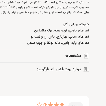
دانه تونکا و چوب صندل است که ماندگار می شود. برند فشن اند فر
برای استفاده بانوان است، این عطر در حجم 100 میلی لیتر به بازار عرضه شده است.
خانواده بویایی: گلی
نت های بالایی: توت سیاه، برگ ماندارین
نت های میانی: بهارنارج، یاس، رز و شب بو
نت های پایه: وانیل، دانه تونکا و چوب صندل
مشخصات
گروه بویایی:
گلی
درباره برند: فشن اند فرگرنسز
نت اصلی:
توت سیاه، شکوفه پرتقال، یاس، رز، وانیل، دانه تونکا،
حجم:
100 میلی لیتر
نوع رایحه:
تلخ، گرم
عطرهای با کیفیت، قیمت مناسب و مشابه روایح عطرهای لوکس و پ
غلظت:
ادو پرفیوم
>> اطلاعات بیشتر درباره
فشن اند فرگرنسز
جنسیت:
خانم ها
مناسب موقعیت:
فضای کاری، مهمانی، قرارهای رمانتیک