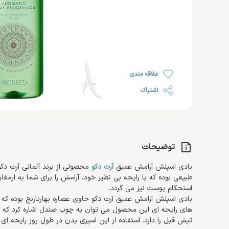
رژ لب
خشک
روغن صورت
ضد ریزش مو
رژ گونه
محصولات اس او اس SOS
افتر سان
رژ لب مایع
رنگ شده 
کرم مرطوب کننده و آبرسان
هایلایتر
ضد آفتاب صورت
کرم دست 
کرم روز
تثبیت کننده
تقویت کننده مژه و ابرو
کرم پا
کرم شب
علاقه مندی
کرم دور چشم
اشتراک
توضیحات
بادی اسپلش آرامش عمیق
آرت دکو
محصولی از برند آلمانی آرت 
طبیعی بوده که با رایحه بی نظیر خود، آرامش را برای شما به ارم
استحکام پوست نیز می گردد.
بادی اسپلش آرامش عمیق آرت دکو حاوی عصاره بهارنارنج بوده که س
های رایحه ای این محصول می توان به چوب صندل اشاره کرد که
تپش قبل را دارد. استفاده از این اسپری بدن در طول روز رایحه ا