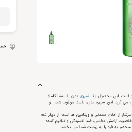
بهداشت دهان و دندان
 بدن
ضد گره
و آسیب دیده
شامپو بچه
مسواک
و ناخن
محافظت کننده
کرم، بالم، لوسیون کودک
خمیردندان
کنترل کننده چربی
پوشک بچه
خرید
دکو است. این محصول یک
اسپری بدن
با منشا کاملا
غان می آورد. این اسپری بدن، باعث مرطوب شدن و
رشار از املاح معدنی و ویتامین ها است. از دیگر نت
 خاصیت آرامش بخشی، ضد افسردگی و تنظیم کننده
ی منحصر به فرد را به پوست شما می بخشد.