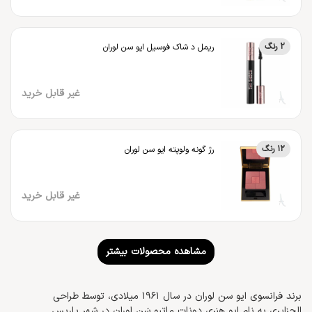
2 رنگ
ریمل د شاک فوسیل ایو سن لوران
غیر قابل خرید
12 رنگ
رژ گونه ولوپته ایو سن لوران
غیر قابل خرید
مشاهده محصولات بیشتر
برند فرانسوی ایو سن لوران در سال 1961 میلادی، توسط طراحی
الجزایری به نام ایو هِنری دونات ماتیو سَن لوران در شهر پاریس