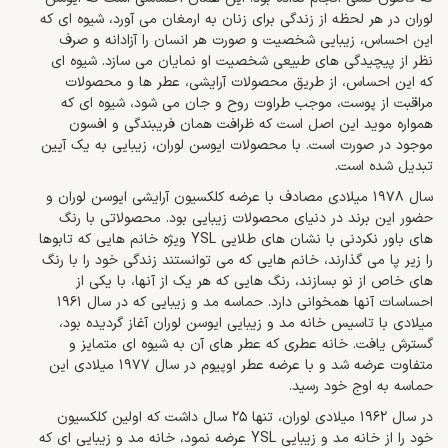
لوران در هر لحظه از زندگی برای زنان به ارمغان می آورد، شیوه ای که
این احساس، زیبایی شخصیت و صورت هر انسان را آزادانه و صرف
نظر از پیچیدگی های طبیعی شخصیت او نمایان می سازد. شیوه ای
که این احساس، از طریق محصولات آرایشی، عطر ها و محصولات
مراقبت از پوست، موجب طراوت روح و جان می شود، شیوه ای که
همواره موید این اصل است که ظرافت همان فریبندگی و افسون
موجود در صورت است. با محصولات ایوسن لوران، زیبایی به یک آیین
تبدیل شده است.
سال 1978 میلادی مصادف با عرضه کلکسیون آرایشی ایوسن لوران و
حضور این برند در دنیای محصولات زیبایی بود. محصولاتی با رنگ
های باور نکردنی با نشان های طلایی YSL ویژه خانم هایی که تابوها
را زیر پا می گذارند، خانم هایی که می توانستند زندگی خود را با رنگ
های خاص از نو بسازند، رنگ هایی که هر یک از آنها، با یکی از
احساسات آنها همخوانی دارد. حماسه مد و زیبایی که در سال 1961
میلادی با تاسیس خانه مد و زیبایی ایوسن لوران آغاز گردیده بود،
گسترش یافت. خانه عطری که عطر های آن به شیوه ای متمایز و
متفاوت عرضه شد و با عرضه عطر اوپیوم در سال 1977 میلادی این
حماسه به اوج خود رسید.
در سال 1962 میلادی لوران، تنها 25 سال داشت که اولین کلکسیون
خود را از خانه مد و زیبایی YSL عرضه نمود، خانه مد و زیبایی ای که