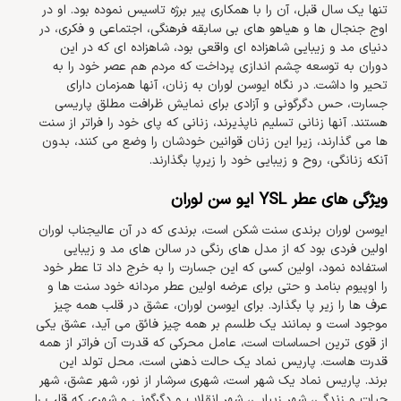
تنها یک سال قبل، آن را با همکاری پیر برژه تاسیس نموده بود. او در
اوج جنجال ها و هیاهو های بی سابقه فرهنگی، اجتماعی و فکری، در
دنیای مد و زیبایی شاهزاده ای واقعی بود، شاهزاده ای که در این
دوران به توسعه چشم اندازی پرداخت که مردم هم عصر خود را به
تحیر وا داشت. در نگاه ایوسن لوران به زنان، آنها همزمان دارای
جسارت، حس دگرگونی و آزادی برای نمایش ظرافت مطلق پاریسی
هستند. آنها زنانی تسلیم ناپذیرند، زنانی که پای خود را فراتر از سنت
ها می گذارند، زیرا این زنان قوانین خودشان را وضع می کنند، بدون
آنکه زنانگی، روح و زیبایی خود را زیرپا بگذارند.
ویژگی های عطر YSL ایو سن لوران
ایوسن لوران برندی سنت شکن است، برندی که در آن عالیجناب لوران
اولین فردی بود که از مدل های رنگی در سالن های مد و زیبایی
استفاده نمود، اولین کسی که این جسارت را به خرج داد تا عطر خود
را اوپیوم بنامد و حتی برای عرضه اولین عطر مردانه خود سنت ها و
عرف ها را زیر پا بگذارد. برای ایوسن لوران، عشق در قلب همه چیز
موجود است و بمانند یک طلسم بر همه چیز فائق می آید، عشق یکی
از قوی ترین احساسات است، عامل محرکی که قدرت آن فراتر از همه
قدرت هاست. پاریس نماد یک حالت ذهنی است، محل تولد این
برند. پاریس نماد یک شهر است، شهری سرشار از نور، شهر عشق، شهر
حیات و زندگی، شهر زیبایی، شهر انقلاب و دگرگونی و شهری که قلب را