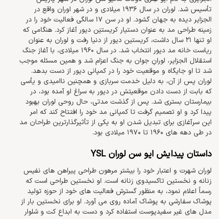
تأسیس شد. لوران در سال 1936 میلادی و در شهر اوران واقع در
الجزایر دیده به جهان گشود. او در سن 17 سالگی فعالیت خود را در
زمینه طراحی مد به عنوان دستیار کریستیَن دیور آغاز کرد. هنگامی که
او تنها 21 سال داشت، کریستین دیور از دنیا رفت و لوران به عنوان
ریاست خانه مد دیور انتخاب شد. در سال 1960 میلادی، با آغاز جنگ
استقلال الجزایر، لورانِ جوان به جنگ اعزام شد و همین مسئله موجب
شد تا او جایگاه و موقعیت خود را در کمپانی دیور از دست بدهد.
لوران پس از آن، به دلیل خدمت سربازی و همچنین ناامیدی و يأسی
که بابت از دست دادن موقعیتش در دیور به سراغ او آمده بود، در
بیمارستان بستری شد. پس از گذشت مدتی، حال روحی لوران بهبود
پیدا کرد و او تصمیم گرفت تا کمپانی مد خود را افتتاح کند که امر
این سرآغازی برای تبدیل شدن او به یکی از تأثیرگذارترین طراحان مد
در طی دهه های 1960 تا 1970 میلادی بود.
داستان پیدایش ایو سن لوران YSL
لوران شهرت و اعتبار خود را بیشتر مرهون طراحی پیراهن های نفیس
زنانه و نخستین تاکسیدوی زنانه است. او نخستین طراحی است که
رسماً اعلام نمود، به منظور گسترش فعالیت های خود از حوزه تولید
پوشاک سفارشی به پوشاک آماده روی می آورد. او برای نخستین بار از
مدل های غیر سفیدپوست استفاده کرد و دست به ابداع کت و شلوار