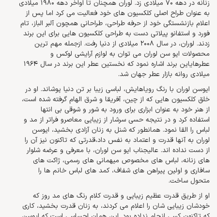
زنانه در دهه 70 میلادی زد. لوران همچنان تا اواخر دهه 1980 میلادی
به عنوان طراح اصلی کلکسیون های خود فعالیت می کرد اما پس از
اعلام بازنشستگی خود از حرفه طراحی، طراحانی همچون آلبر الباز، تام
فورد و استفانو پیلاتی دست به طراحی کلکسیون هایی برای این برند
زدند. لوران، در سال 2008 میلادی از دنیا رفت. ازجمله مهم ترین
محصولات ایو سن لوران می توان به لوازم آرایشی لوکس و
عطرهایاین برند اشاره نمود که نخستین عطر این برند در سال 1964
میلادی روانه بازار عطر جهان شد.
ایوسن لوران با رنگ رویاهایش، لباسی زیبا بر تن دنیا پوشاند. او در
خلق کلکسیون هایی که از چین، آفریقا و شرق الهام گرفته شده است،
از هنر خود به عنوان ابزاری برای ورود به شور و شوقی بی انتها
استفاده کرد و در نتیجه حسی سرشار از زیبایی معاصرو فراتر از مد و
لباس را القا نمود. همانطور که شنل به زنان آزادی بخشید، ایوسن
لوران به آنها قدرت و اعتماد به نفس داد،قدرتی که تاکنون نیز آن را
از دست نداده اند. عالیجناب ایو سن لوران، با معرفی و عرضه شلوار
های زنانه، لباس های مخصوص میهمانی های رسمی، ژاکت های
سافاری و اولین پیراهن های شفاف، کمد های لباس خانم ها را
متحول ساخت.
او از طریق قدرت عظیم زیبایی و قدرت کلام رنگ های مد روز که
خودشان زیبایی شان را اعلام می کردند، به زنان قدرت بخشید، کاری
که تاکنون کسی انجام نداده بود. این همان احساسی است که ایوسن