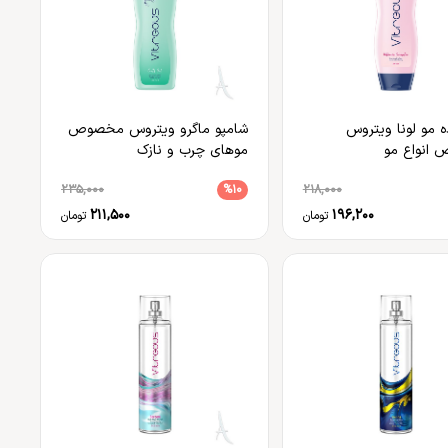
ده مو لونا ویتروس
شامپو ماگرو ویتروس مخصوص
انواع مو
موهای چرب و نازک
235,000
%10
218,000
211,500
196,200
تومان
تومان