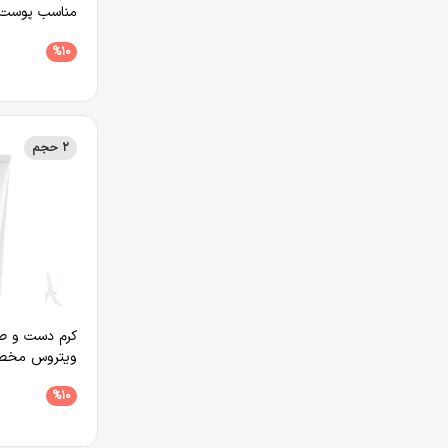
مناسب پوست
آرنیکا مونتانا
%10
2 حجم
کرم دست و صو
ویتروس مخص
خشک و حسا
%10