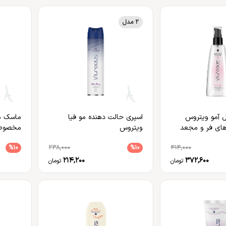
2 مدل
ل آمو ویتروس
اسپری حالت دهنده مو فیا
ماسک مو
ی فر و مجعد
ویتروس
مخصوص 
%10
238,000
%10
414,000
214,200
372,600
تومان
تومان