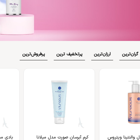
بهداشت دهان و دندان
 بدن
ضد گره
و آسیب دیده
شامپو بچه
مسواک
و ناخن
محافظت کننده
کرم، بالم، لوسیون کودک
خمیردندان
کنترل کننده چربی
پوشک بچه
گران‌ترین
ارزان‌ترین
پر‌تخفیف ترین
پر‌فروش‌ترین
 والنتینا ویتروس
کرم آبرسان صورت مدل میلانا
بادی می