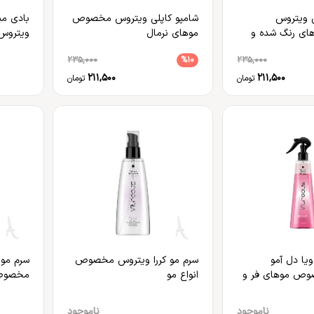
 ویتروس
شامپو کاپلی ویتروس مخصوص
بادی می
ی رنگ شده و
موهای نرمال
ویتروس
235,000
%10
235,000
211,500
211,500
تومان
تومان
ویا دل آمو
سرم مو کررا ویتروس مخصوص
سرم مو 
وص موهای فر و
انواع مو
مخصوص 
خشک
ناموجود
ناموجود