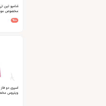
شامپو تین تی
مخصوص موها
خشک
%10
اسپری دو فاز 
ویتروس مخص
مجعد