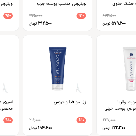
 خشک حاوی
ویتروس مناسب پوست چرب
ویتروس
%10
325,000
%10
643,500
292,500
579,200
تومان
تومان
رت والریا
ژل مو فیا ویتروس
اسپری د
وص پوست خیلی
مخصوص 
س
%10
216,000
%10
247,000
194,400
222,300
تومان
تومان