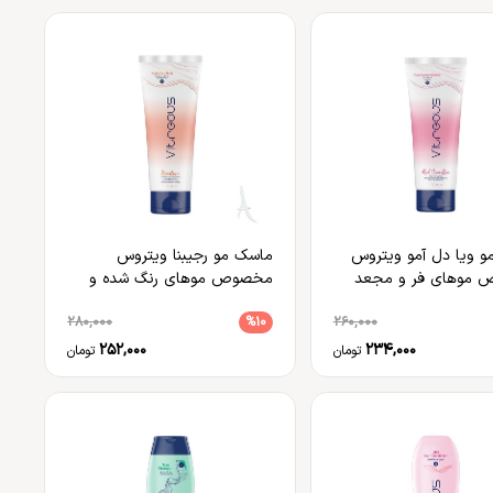
 ویا دل آمو ویتروس
ماسک مو رجیبنا ویتروس
موهای فر و مجعد
مخصوص موهای رنگ شده و
خشک
280,000
%10
260,000
252,000
234,000
تومان
تومان