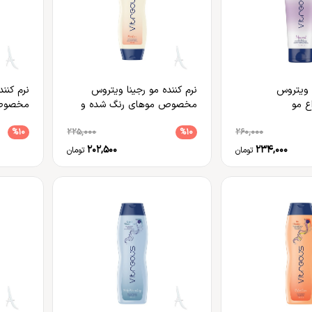
 ویتروس
نرم کننده مو رجینا ویتروس
نرم کنن
 مو
مخصوص موهای رنگ شده و
مخصوص 
خشک
%10
225,000
%10
260,000
202,500
234,000
تومان
تومان