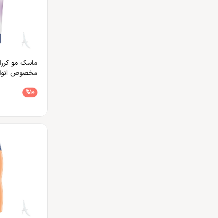
ماسک مو کررا
مخصوص انواع
%10