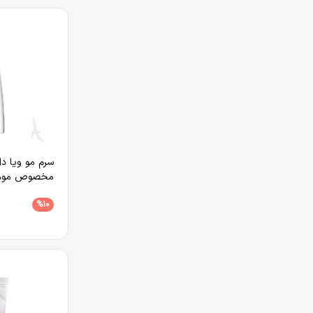
سرم مو ویا د
مخصوص موها
%10