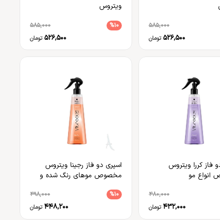
ویتروس
585,000
%10
585,000
526,500
526,500
تومان
تومان
و فاز کررا ویتروس
اسپری دو فاز رجینا ویتروس
انواع مو
مخصوص موهای رنگ شده و
خشک
498,000
%10
480,000
448,200
432,000
تومان
تومان