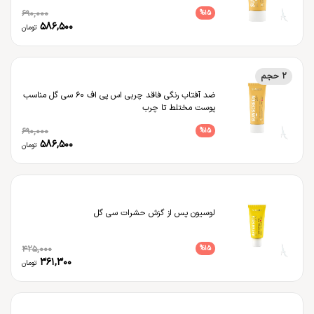
690,000
%
15
586,500
تومان
2 حجم
ضد آفتاب رنگی فاقد چربی اس پی اف 60 سی گل مناسب
پوست مختلط تا چرب
690,000
%
15
586,500
تومان
لوسیون پس از گزش حشرات سی گل
425,000
%
15
361,300
تومان