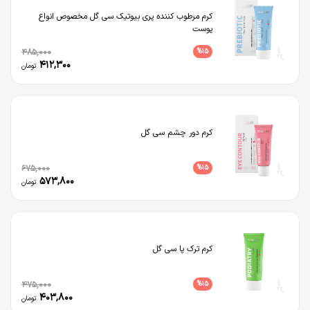
کرم مرطوب کننده پری بیوتیک سی گل مخصوص انواع
پوست
485,000
%
15
412,300
تومان
کرم دور چشم سی گل
675,000
%
15
573,800
تومان
کرم ترک پا سی گل
475,000
%
15
403,800
تومان