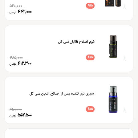
520,000
%
15
442,000
تومان
فوم اصلاح آقایان سی گل
485,000
%
15
412,300
تومان
اسپری نرم کننده پس از اصلاح آقایان سی گل
650,000
%
15
552,500
تومان