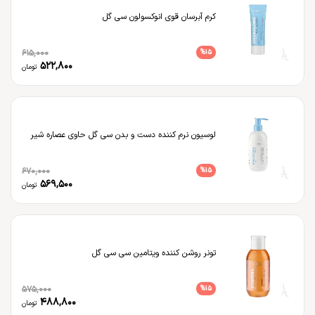
کرم آبرسان قوی انوکسولون سی گل
615,000
%
15
522,800
تومان
لوسیون نرم کننده دست و بدن سی گل حاوی عصاره شیر
670,000
%
15
569,500
تومان
تونر روشن کننده ویتامین سی سی گل
575,000
%
15
488,800
تومان