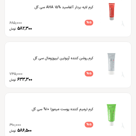
کرم لایه بردار آلفاسید AHA 15% سی گل
685,000
%
15
582,300
تومان
کرم روشن کننده آربوتین لیپوزومال سی گل
745,000
%
15
633,300
تومان
کرم ترمیم کننده پوست میموزا 10% سی گل
690,000
%
15
586,500
تومان