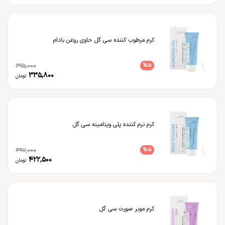
کرم مرطوب کننده سی گل حاوی روغن بادام
395,000
%
15
335,800
تومان
کرم نرم کننده پلی ویتامینه سی گل
497,000
%
15
422,500
تومان
کرم موبر صورت سی گل