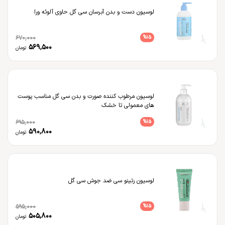
لوسیون دست و بدن آبرسان سی گل حاوی آلوئه ورا
670,000
%
15
569,500
تومان
لوسیون مرطوب کننده صورت و بدن سی گل مناسب پوست
های معمولی تا خشک
695,000
%
15
590,800
تومان
لوسیون رتینو سی ضد جوش سی گل
595,000
%
15
505,800
تومان