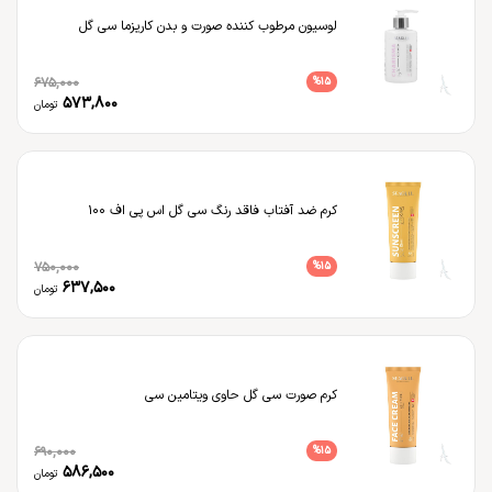
لوسیون مرطوب کننده صورت و بدن کاریزما سی گل
675,000
%
15
573,800
تومان
کرم ضد آفتاب فاقد رنگ سی گل اس پی اف 100
750,000
%
15
637,500
تومان
کرم صورت سی گل حاوی ویتامین سی
690,000
%
15
586,500
تومان