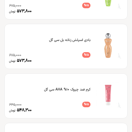
675,000
%
15
573,800
تومان
بادی اسپلش زنانه بل سی گل
675,000
%
15
573,800
تومان
کرم ضد چروک ۱۰% AHA سی گل
645,000
%
15
548,300
تومان