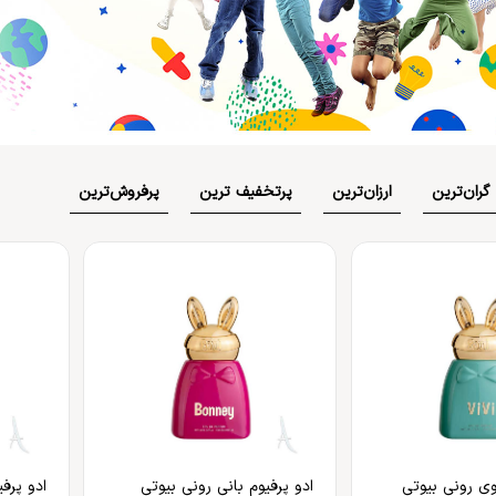
بهداشت دهان و دندان
 بدن
ضد گره
و آسیب دیده
شامپو بچه
مسواک
و ناخن
محافظت کننده
کرم، بالم، لوسیون کودک
خمیردندان
کنترل کننده چربی
پوشک بچه
گران‌ترین
ارزان‌ترین
پر‌تخفیف ترین
پر‌فروش‌ترین
وی رونی بیوتی
ادو پرفیوم بانی رونی بیوتی
ادو پرف