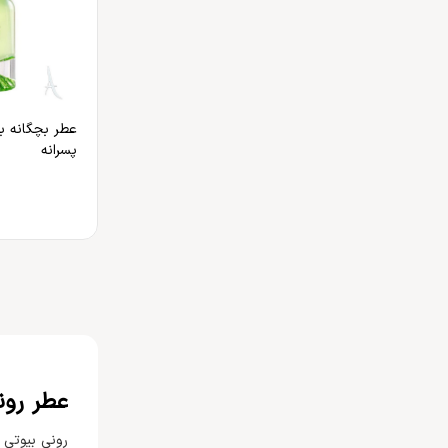
عطر بچگانه ب
پسرانه
عطر رون