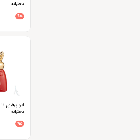
دخترانه
%5
ادو پرفیوم نا
دخترانه
%5