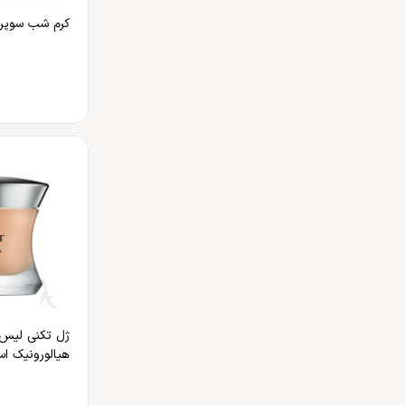
کرم شب سوپری
ژل تکنی لیس 
هیالورونیک اس