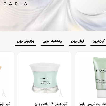
بهداشت دهان و دندان
 بدن
ضد گره
و آسیب دیده
شامپو بچه
مسواک
و ناخن
محافظت کننده
کرم، بالم، لوسیون کودک
خمیردندان
کنترل کننده چربی
پوشک بچه
گران‌ترین
ارزان‌ترین
پر‌تخفیف ترین
پر‌فروش‌ترین
انت پت گریس پایو
کرم هیدرا 24 پلاس پایو
کرم نوواژ ش