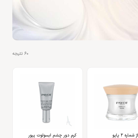
60
نتیجه
ماره ۲ پایو
کرم دور چشم ابسولوت پیور