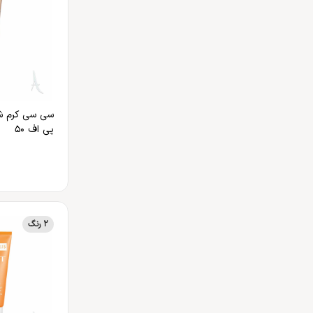
پی اف 50
2 رنگ