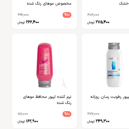
 خشک
مخصوص موهای رنگ شده
296,000
%10
306,000
266,400
275,400
تومان
تومان
پیور رطوبت رسان روزانه
نرم کننده لپیور محافظ موهای
رنگ شده
181,000
%10
277,000
162,900
249,300
تومان
تومان