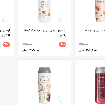
ی لپیور رایحه
لوسیون بدن لپیور رایحه شکوفه
لوسیون 
بادام
آفتابی
%10
339,000
%10
296,000
305,100
266,400
تومان
تومان