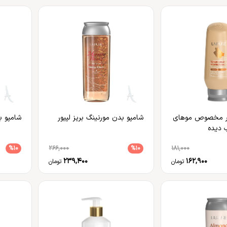
یور مخصوص موهای
شامپو بدن مورنینگ بریز لپیور
شامپو ب
دیده
%10
266,000
%10
181,000
239,400
162,900
تومان
تومان