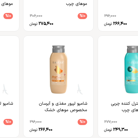
موهای چرب
موهای
%10
306,000
%10
296,000
275,400
266,400
تومان
تومان
ترل کننده چربی
شامپو لپیور مغذی و آبرسان
شامپو ل
ای چرب
مخصوص موهای خشک
%10
296,000
%10
277,000
266,400
249,300
تومان
تومان