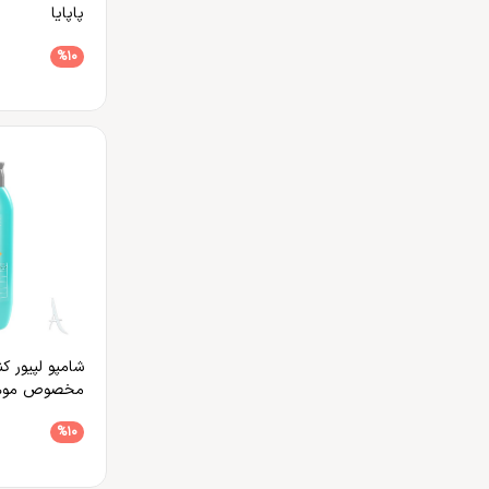
پاپایا
%10
شامپو لپیور کن
مخصوص موه
%10