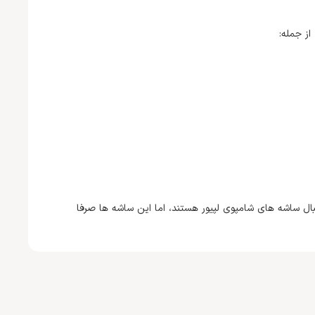
ز جمله:
رف کنندگان به دنبال ساشه های شامپوی لپیور هستند، اما این ساشه ها صرفا