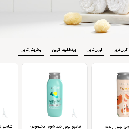
بهداشت دهان و دندان
 بدن
ضد گره
و آسیب دیده
شامپو بچه
مسواک
و ناخن
محافظت کننده
کرم، بالم، لوسیون کودک
خمیردندان
کنترل کننده چربی
پوشک بچه
گران‌ترین
ارزان‌ترین
پر‌تخفیف ترین
پر‌فروش‌ترین
ی لپیور رایحه
شامپو لپیور ضد شوره مخصوص
شامپو 