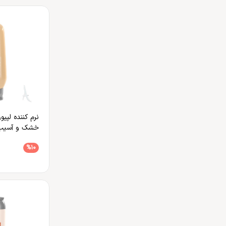
نرم کننده لپ
خشک و آسیب 
%10