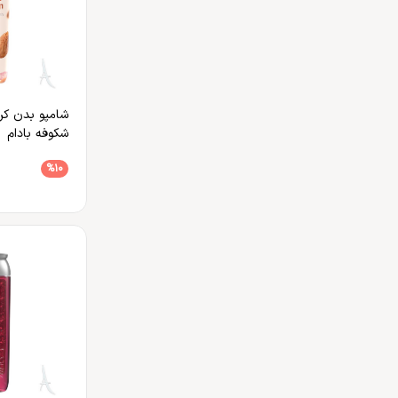
شامپو بدن کرم
شکوفه بادام
%10