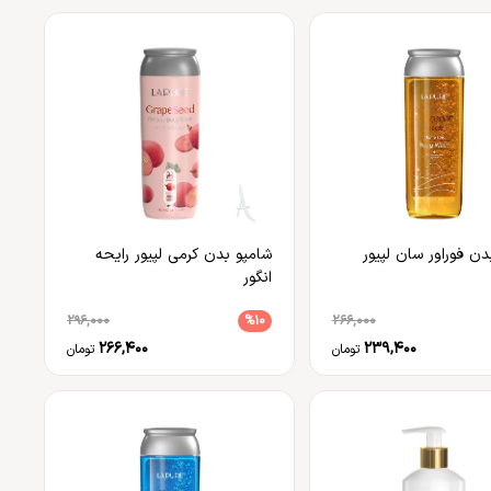
دن فوراور سان لپیور
شامپو بدن کرمی لپیور رایحه
انگور
296,000
%10
266,000
266,400
239,400
تومان
تومان