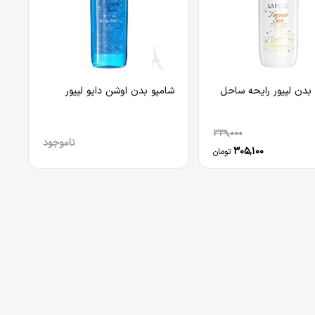
بدن لپیور رایحه ساحل
شامپو بدن اوشن دایو لپیور
339,000
ناموجود
305,100
تومان