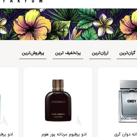
بهداشت دهان و دندان
 بدن
ضد گره
و آسیب دیده
شامپو بچه
مسواک
و ناخن
محافظت کننده
کرم، بالم، لوسیون کودک
خمیردندان
کنترل کننده چربی
پوشک بچه
گران‌ترین
ارزان‌ترین
پر‌تخفیف ترین
پر‌فروش‌ترین
انه دوان گری
ادو پرفیوم مردانه پور هوم
ادو پرفی