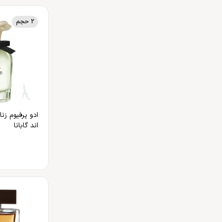
2 حجم
ادو پرفیوم زن
اند گابانا