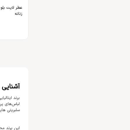
عطر لایت بلو د
زنانه
آشنایی ب
لباس‌های پرز
سلبریتی های
این برند مح