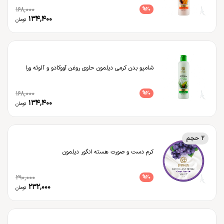
168,000
%
20
134,400
تومان
شامپو بدن کرمی دیلمون حاوی روغن آووکادو و آلوئه ورا
168,000
%
20
134,400
تومان
2 حجم
کرم دست و صورت هسته انگور دیلمون
290,000
%
20
232,000
تومان