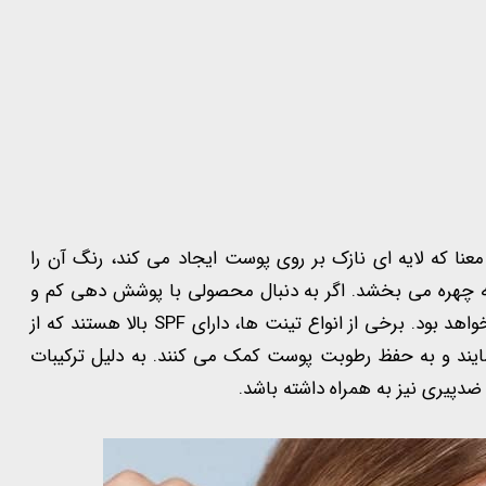
نا که لایه ای نازک بر روی پوست ایجاد می کند، رنگ آن را
ه چهره می بخشد. اگر به دنبال محصولی با پوشش دهی کم و
ظاهری طبیعی هستید، تینت صورت گزینه مناسبی برای شما خواهد بود. برخی از انواع تینت ها، دارای SPF بالا هستند که از
مضر UVA و UVB محافظت می نمایند و به حفظ رطوبت پوست کمک می کنند. به دلیل ترکیبات
ضدپیری نیز به همراه داشته باشد.