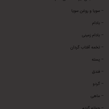
– سویا و روغن سویا
– بادام
– بادام زمینی
– تخمه آفتاب گردان
– پسته
– فندق
– گردو
– ماهی
– جوانه گندم