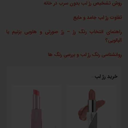
روش تشخیص رژ لب بدون سرب در خانه
تفاوت رژ لب جامد و مایع
راهنمای انتخاب رنگ رژ – رژ صورتی و هلویی بزنیم یا
آلبالویی؟
روانشناسی رنگ رژ لب و بررسی رنگ ها
خرید رژ لب