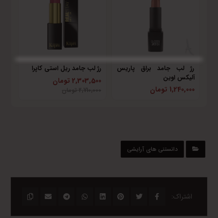
رژ لب جامد براق پاریس
رژ لب جامد ریل استی کاپرا
آلیکس اوین
2,303,500 تومان
1,240,000 تومان
2,710,000 تومان
دانستنی های آرایشی