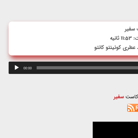
سفیر
انیه
عطری کوئینتو کانتو
00:00
سفیر