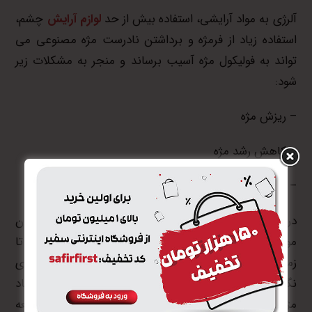
آلرژی به مواد آرایشی، استفاده بیش از حد
لوازم آرایش
چشم،
استفاده زیاد از فرمژه و برداشتن نادرست مژه مصنوعی می
تواند به فولیکول مژه آسیب برساند و منجر به مشکلات زیر
شود:
– ریزش مژه
– کاهش رشد مژه
– خشکی و شکنندگی
در نهایت باید بگوییم که نازک شدن مژه ها مانند نازک شدن
موهای سر، بخشی از روند طبیعی پیری است. بنابراین تا
زمانی که ریزش بیش از حد مژه ها را تجربه نکردید، جای
نگرانی نیست. این در حالی است که در صورت ریزش زیاد
مژه ها، بهتر است برای درمان به پزشک متخصص مراجعه