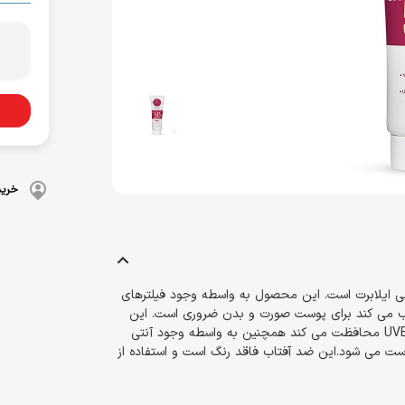
بهداشت دهان و دندان
 بدن
ضد گره
و آسیب دیده
شامپو بچه
مسواک
و ناخن
محافظت کننده
کرم، بالم، لوسیون کودک
خمیردندان
کنترل کننده چربی
پوشک بچه
خرید
پی اف 50 محصولی از برند ایرانی ایلابرت است. این محصول به واسطه وجود فیلترهای
ذب می کند برای پوست صورت و بدن ضروری است. این
حاوی SPF50 از پوست در برابر اثرات مضرر UVA و UVB محافظت می کند همچنین به واسطه وجود آنتی
وست می شود.این ضد آفتاب فاقد رنگ است و استفاده از