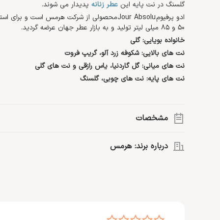
گلسنگ در نت پایه این
عطر زنانه
پدیدار می شوند.
50 و 85 میلی لیتر تولید و به بازار عطر جهان عرضه گردید.
خانواده بویایی: گلی
نت های بالایی: شکوفه زرد آلو، گریپ فروت
نت های میانی: گل گاردنیا، یاس رازقی و نت های گلی
نت های پایه: نت های چوبی، گلسنگ
مشخصات
گروه بویایی:
گلی
درباره برند: هرمس
نت اصلی:
گریپ فروت، نت های چوبی، گاردنیا
حجم:
85 میلی لیتر
سال ساخت:
2014
موفق عطر Calèche، حضور خود را در بازارهای عطر جهان 
خود ادامه دهد.
نوع رایحه:
شیرین، تلخ، گرم
>> اطلاعات بیشتر درباره
هرمس
غلظت:
ادو پرفیوم
جنسیت:
خانم ها