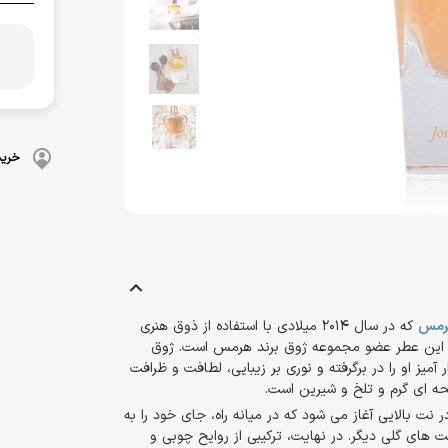
بهداشت دهان و دندان
 بدن
ضد گره
و آسیب دیده
شامپو بچه
مسواک
و ناخن
محافظت کننده
کرم، بالم، لوسیون کودک
خمیردندان
کنترل کننده چربی
پوشک بچه
خرید
رمس
که در سال 2014 میلادی با استفاده از ذوق هنری
 این عطر عضو مجموعه ژوق برند هرمس است. ژوق
میز او را در برگرفته و نوری بر زیبایی، لطافت و ظرافت
ایحه ای گرم و تلخ و شیرین است.
 نت بالایی آغاز می شود که در میانه راه، جای خود را به
ت های گلی دیگر. در نهایت، ترکیبی از روایح چوبی و