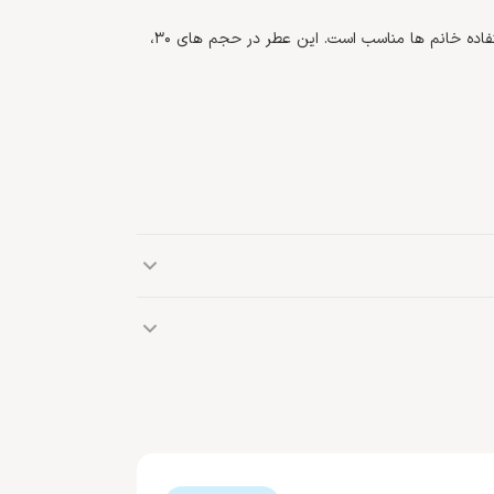
ادو پرفیوم Jour Absoluمحصولی از شرکت هرمس است و برای استفاده خانم ها مناسب است. این عطر در حجم های 30،
برند فرانسوی هرمس در سال 1837 میلادی، توسط تیِری هِرمس فرانسوی تأسیس شد. هرمس در سال 1961 میلادی، باعرضه
تثبیت کرد و از آن زمان به بعد نیز توانست به روند موفقیت‌های