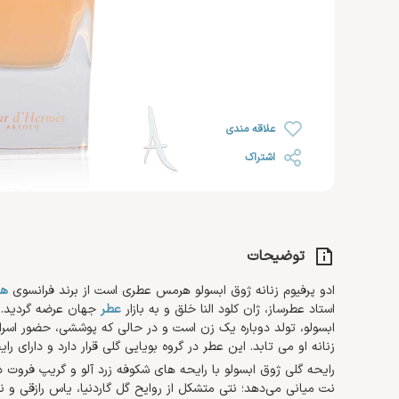
رژ لب
خشک
روغن صورت
ضد ریزش مو
رژ گونه
محصولات اس او اس SOS
افتر سان
رژ لب مایع
رنگ شده 
کرم مرطوب کننده و آبرسان
هایلایتر
ضد آفتاب صورت
کرم دست 
کرم روز
تثبیت کننده
تقویت کننده مژه و ابرو
کرم پا
کرم شب
علاقه مندی
کرم دور چشم
اشتراک
توضیحات
ادو پرفیوم زنانه ژوق ابسولو هرمس عطری است از برند فرانسوی
ه
استاد عطرساز، ژان کلود النا خلق و به بازار
عطر
جهان عرضه گردید.
ابسولو، تولد دوباره یک زن است و در حالی که پوششی، حضور اسرار آ
زنانه او می تابد. این عطر در گروه بویایی گلی قرار دارد و دارای ر
رایحه گلی ژوق ابسولو با رایحه های شکوفه زرد آلو و گریپ فروت در
نت‌ میانی می‌دهد؛ نتی متشکل از روایح گل گاردنیا، یاس رازقی و ن